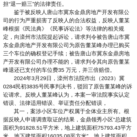
担“退一赔三”的法律责任。
鉴于被反映人唐山市冀东金鼎房地产开发有限公
司的行为严重损害了反映人的合法权益，反映人董某
峰根据《民法典》《民事诉讼法》等法律的相关规
定，向滦州市法院提起诉讼，请求判令被告唐山市冀
东金鼎房地产开发有限公司为原告董某峰办理已购买
三个车位的确权登记手续；被告唐山市冀东金鼎房地
产开发有限公司办理不能的，请求判令其向原告董某
峰退还已支付的车位费35 万元，并三倍赔偿。
2024年3月29日，滦州市法院作出（2023）冀
0284民初3835号民事判决书，驳回了原告董某峰的诉
讼请求。反映人董某峰认为，本案一审法院事实认定
错误、法律适用错误、举证责任分配错误，
其一，案涉小区车位产权属于全体业主所有。根
据反映人申请调查取证的结果，金鼎领秀小区“总建筑
面积为91828.51平方米，地上建筑面积75793.43平方
米，地下建筑面积16035.08平方米”，地上建筑面积