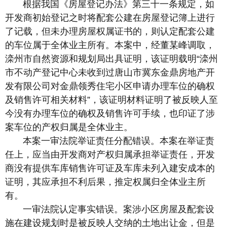
根据我国《房屋登记办法》第三十一条规定，如
开发商初始登记之时将配套公建在房屋登记簿上进行
了记载，但未办理房屋权属证书的，则认定配套公建
的车位属于全体业主所有。本案中，经董某峰调取，
滦州市自然资源和规划局出具证明，该证明载明“滦州
市不动产登记中心未收到过唐山市冀东金鼎房地产开
发有限公司对金鼎领秀住宅小区申请办理车位的确权
及销售许可相关材料”，该证明材料证明了被反映人至
今没有办理车位的确权及销售许可手续，也印证了涉
案车位的产权归属是全体业主。
本案一审法院举证责任分配错误。本案在举证责
任上，应当由开发商对产权归属承担举证责任，开发
商没有提供车库销售许可证及车库未列入建安成本的
证明，其应承担不利后果，推定权属归全体业主所
有。
一审法院认定事实错误。案涉小区房屋及配套设
施在建设规划时是被反映人交纳的土地出让金，但是