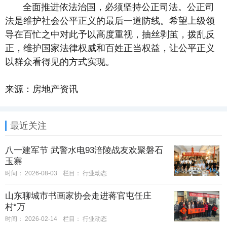
全面推进依法治国，必须坚持公正司法。公正司
法是维护社会公平正义的最后一道防线。希望上级领
导在百忙之中对此予以高度重视，抽丝剥茧，拨乱反
正，维护国家法律权威和百姓正当权益，让公平正义
以群众看得见的方式实现。
来源：房地产资讯
最近关注
八一建军节 武警水电93涪陵战友欢聚磐石
玉寨
时间：
2026-08-03
栏目：
行业动态
山东聊城市书画家协会走进蒋官屯任庄
村“万
时间：
2026-02-14
栏目：
行业动态