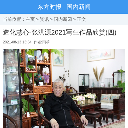
东方时报
国内新闻
当前位置：
主页
>
资讯
>
国内新闻
> 正文
造化慧心-张洪源2021写生作品欣赏(四)
2021-08-13 13:34
作者:雨菲