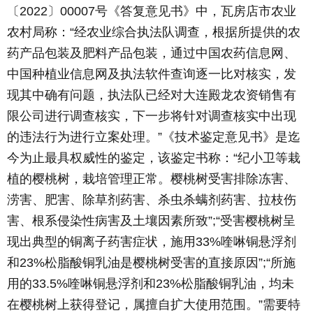
〔2022〕00007号《答复意见书》中，瓦房店市农业
农村局称：“经农业综合执法队调查，根据所提供的农
药产品包装及肥料产品包装，通过中国农药信息网、
中国种植业信息网及执法软件查询逐一比对核实，发
现其中确有问题，执法队已经对大连殿龙农资销售有
限公司进行调查核实，下一步将针对调查核实中出现
的违法行为进行立案处理。”《技术鉴定意见书》是迄
今为止最具权威性的鉴定，该鉴定书称：“纪小卫等栽
植的樱桃树，栽培管理正常。樱桃树受害排除冻害、
涝害、肥害、除草剂药害、杀虫杀螨剂药害、拉枝伤
害、根系侵染性病害及土壤因素所致”;“受害樱桃树呈
现出典型的铜离子药害症状，施用33%喹啉铜悬浮剂
和23%松脂酸铜乳油是樱桃树受害的直接原因”;“所施
用的33.5%喹啉铜悬浮剂和23%松脂酸铜乳油，均未
在樱桃树上获得登记，属擅自扩大使用范围。”需要特