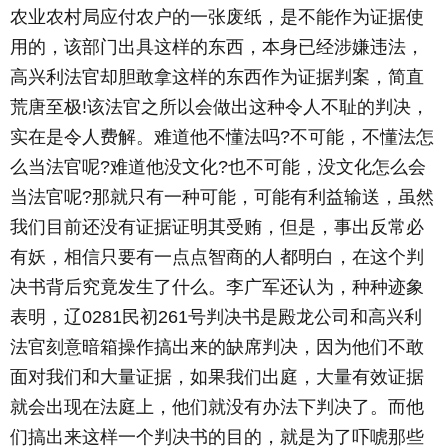
农业农村局应付农户的一张废纸，是不能作为证据使
用的，该部门出具这样的东西，本身已经涉嫌违法，
高兴利法官却胆敢拿这样的东西作为证据判案，简直
荒唐至极!该法官之所以会做出这种令人不耻的判决，
实在是令人费解。难道他不懂法吗?不可能，不懂法怎
么当法官呢?难道他没文化?也不可能，没文化怎么会
当法官呢?那就只有一种可能，可能有利益输送，虽然
我们目前还没有证据证明其受贿，但是，事出反常必
有妖，相信只要有一点点智商的人都明白，在这个判
决书背后究竟发生了什么。李广军还认为，种种迹象
表明，辽0281民初261号判决书是殿龙公司和高兴利
法官刻意暗箱操作搞出来的缺席判决，因为他们不敢
面对我们和大量证据，如果我们出庭，大量有效证据
就会出现在法庭上，他们就没有办法下判决了。而他
们搞出来这样一个判决书的目的，就是为了吓唬那些