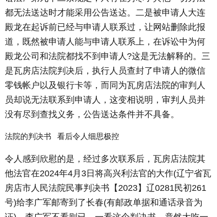
都无法送达时才能采用公告送达。二是被申请人大连
殿龙在起诉前已经与申请人联系过，让网站删除此报
道，既然被申请人能与申请人联系上，在诉讼中为何
殿龙公司和法院都找不到申请人?这是无法解释的。三
是瓦房店法院判决后，执行人员查封了申请人的微信
零钱帐户以及银行卡等，而同为瓦房店法院的审判人
员却说无法联系到申请人，这变相说明，审判人员并
没有尽到查找义务，公告送达条件并不具备。
法院的判决书 看后令人细思极控
令人感到欣慰的是，经过多次联系后，瓦房店法院其
他法官在2024年4月3日将高兴利法官的大作(辽宁省瓦
房店市人民法院民事判决书【2023】辽0281民初261
号)给李广军邮寄到了长春(有邮政单据和通话录音为
证)。李广军不看则已，一看这个判决书，竟然大吃一