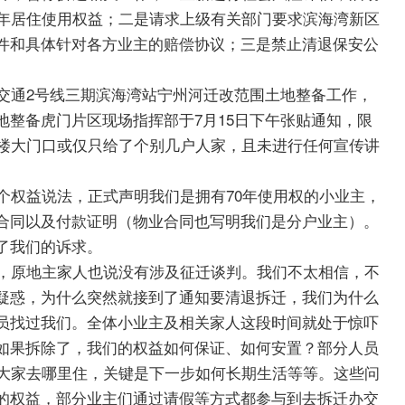
0年居住使用权益；二是请求上级有关部门要求滨海湾新区
件和具体针对各方业主的赔偿协议；三是禁止清退保安公
通2号线三期滨海湾站宁州河迁改范围土地整备工作，
地整备虎门片区现场指挥部于7月15日下午张贴通知，限
该楼大门口或仅只给了个别几户人家，且未进行任何宣传讲
权益说法，正式声明我们是拥有70年使用权的小业主，
合同以及付款证明（物业合同也写明我们是分户业主）。
了我们的诉求。
原地主家人也说没有涉及征迁谈判。我们不太相信，不
疑惑，为什么突然就接到了通知要清退拆迁，我们为什么
员找过我们。全体小业主及相关家人这段时间就处于惊吓
如果拆除了，我们的权益如何保证、如何安置？部分人员
，大家去哪里住，关键是下一步如何长期生活等等。这些问
的权益，部分业主们通过请假等方式都参与到去拆迁办交