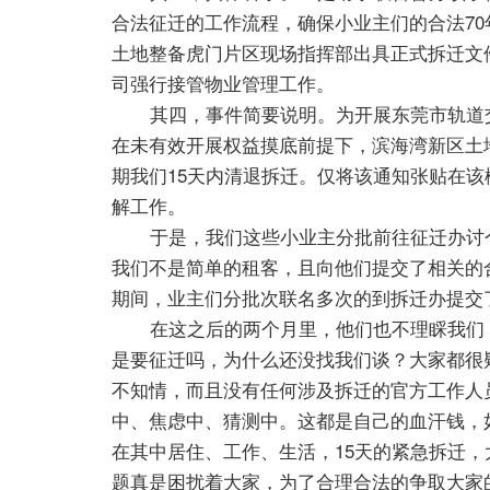
合法征迁的工作流程，确保小业主们的合法7
土地整备虎门片区现场指挥部出具正式拆迁文
司强行接管物业管理工作。
其四，事件简要说明。为开展东莞市轨道交
在未有效开展权益摸底前提下，滨海湾新区土
期我们15天内清退拆迁。仅将该通知张贴在
解工作。
于是，我们这些小业主分批前往征迁办讨个
我们不是简单的租客，且向他们提交了相关的
期间，业主们分批次联名多次的到拆迁办提交
在这之后的两个月里，他们也不理睬我们，
是要征迁吗，为什么还没找我们谈？大家都很
不知情，而且没有任何涉及拆迁的官方工作人
中、焦虑中、猜测中。这都是自己的血汗钱，
在其中居住、工作、生活，15天的紧急拆迁
题真是困扰着大家，为了合理合法的争取大家