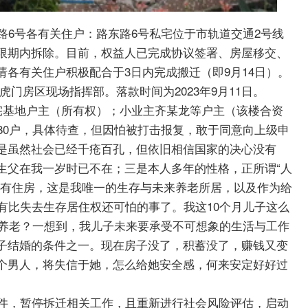
号各有关住户：路东路6号私宅位于市轨道交通2号线
限期内拆除。目前，权益人已完成协议签署、房屋移交、
各有关住户积极配合于3日内完成搬迁（即9月14日）。
门房区现场指挥部。落款时间为2023年9月11日。
基地户主（所有权）；小业主齐某龙等户主（该楼合资
80户，具体待查，但因怕被打击报复，敢于同意向上级申
是虽然社会已经千疮百孔，但依旧相信国家的决心没有
生父在我一岁时已不在；三是本人多年的性格，正所谓“人
没有住房，这是我唯一的生存与未来养老所居，以及作为给
有比失去生存居住权还可怕的事了。我这10个月儿子这么
个养老？一想到，我儿子未来要承受不可想象的生活与工作
子结婚的条件之一。现在房子没了，积蓄没了，赚钱又变
个男人，将失信于她，怎么给她安全感，何来安定好好过
，暂停拆迁相关工作，且重新进行社会风险评估，启动