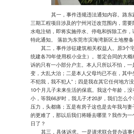
其一，事件违规违法通知内容。路东路6
三期工程项目涉及的宁州河迁改范围内，需要
水电注销，即将实施停水、停电和拆除工作，请
特此通知。 落款为东莞市滨海湾新区土地整备虎
其二，事件涉征建筑相关权益人。原3个宅
统建各70年使用权小业主）。签定合同的大概
诉的只有一小部分户主。本人只所以不怕，一
变，大乱大治；二是本人父母均已不在，其中
不犯我，我不犯人”；四是我在其它任何地方
10个月儿子未来生活的保底。我这个年龄，没
小，等我66岁时，我儿子才20岁，我们怎么
压力，头都痛；五是有房子这也是去年我与妻
的更难了，那以后我们将睡去哪里？我作为一
日了？
其三，具体诉求。一是请求联合督办该事件