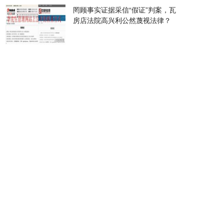
罔顾事实证据采信“假证”判案，瓦
房店法院高兴利公然蔑视法律？