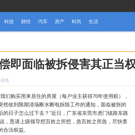
科技
财经
汽车
房产
时尚
生活
偿即面临被拆侵害其正当
视在线
们购买用来居住的房屋（每户业主获得70年使用权），
突然收到限期清场断水断电拆除工作的通知，面临被拆的
后的日子怎么过下去？”近日，广东省东莞市虎门镇路东路
映说，恳请上级领导想百姓之所想，急百姓之所急，尽快查
的合法权益。