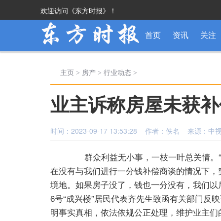
欢迎访问《东方时报》！
首页
资讯
关注
主页
>
房产
>
行业动态
>
业主诉称房屋未获补
时间：2023-09-17 13:53:28 作者：佚名 来源：中
群众利益无小事，一枝一叶总关情。“我
在没有与我们进行一分钱补偿商谈的情况下，
境地。如果房子没了，钱也一分没有，我们以
6号“成兴楼”居民代表齐先生致函有关部门反
明事实真相，依法依规公正处理，维护业主们