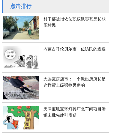
点击排行
村干部被指依仗职权纵容其兄长欺
压村民
内蒙古呼伦贝尔市一位访民的遭遇
大连瓦房店市：一个派出所所长是
这样帮上级强抢民房的
天津宝坻宝环灯具厂北车间项目涉
嫌未批先建引质疑