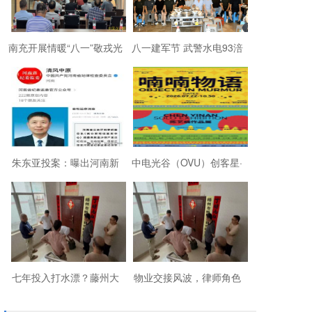
南充开展情暖“八一”敬戎光
八一建军节 武警水电93涪
·拥军助老进社区慰问活动
陵战友欢聚磐石玉寨赓续
军旅初心
朱东亚投案：曝出河南新
中电光谷（OVU）创客星·
乡顶着35项违法行为“远洋
成都芯谷人工智能OPC社
捕捞”港商
区“芯创社”正
七年投入打水漂？藤州大
物业交接风波，律师角色
厦的锁，到底该谁来换？
引争议