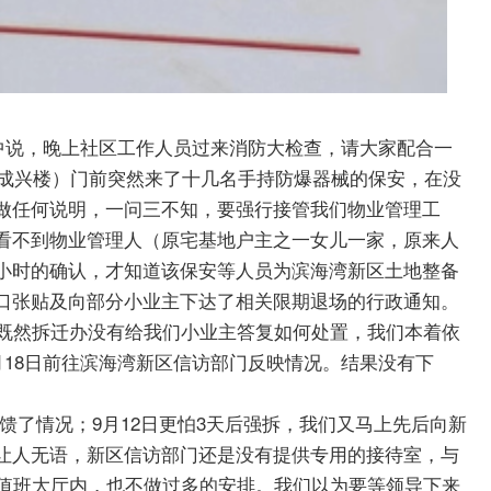
说，晚上社区工作人员过来消防大检查，请大家配合一
（成兴楼）门前突然来了十几名手持防爆器械的保安，在没
做任何说明，一问三不知，要强行接管我们物业管理工
看不到物业管理人（原宅基地户主之一女儿一家，原来人
小时的确认，才知道该保安等人员为滨海湾新区土地整备
口张贴及向部分小业主下达了相关限期退场的行政通知。
然拆迁办没有给我们小业主答复如何处置，我们本着依
月18日前往滨海湾新区信访部门反映情况。结果没有下
反馈了情况；9月12日更怕3天后强拆，我们又马上先后向新
让人无语，新区信访部门还是没有提供专用的接待室，与
所值班大厅内，也不做过多的安排。我们以为要等领导下来