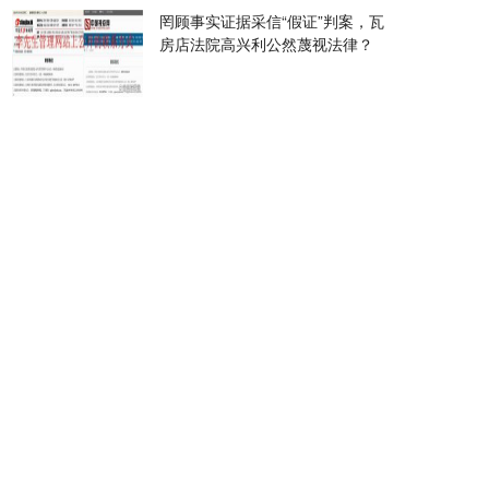
罔顾事实证据采信“假证”判案，瓦
房店法院高兴利公然蔑视法律？