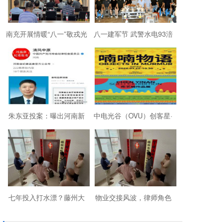
南充开展情暖“八一”敬戎光
八一建军节 武警水电93涪
·拥军助老进社区慰问活动
陵战友欢聚磐石玉寨赓续
军旅初心
朱东亚投案：曝出河南新
中电光谷（OVU）创客星·
乡顶着35项违法行为“远洋
成都芯谷人工智能OPC社
捕捞”港商
区“芯创社”正
七年投入打水漂？藤州大
物业交接风波，律师角色
厦的锁，到底该谁来换？
引争议