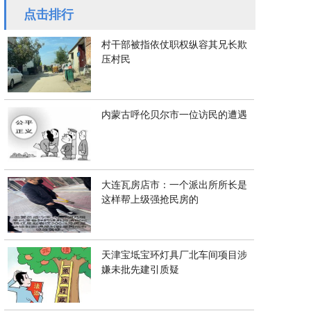
点击排行
村干部被指依仗职权纵容其兄长欺
压村民
内蒙古呼伦贝尔市一位访民的遭遇
大连瓦房店市：一个派出所所长是
这样帮上级强抢民房的
天津宝坻宝环灯具厂北车间项目涉
嫌未批先建引质疑