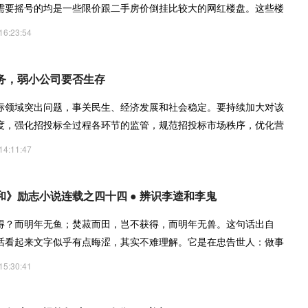
需要摇号的均是一些限价跟二手房价倒挂比较大的网红楼盘。这些楼
16:23:54
务，弱小公司要否生存
标领域突出问题，事关民生、经济发展和社会稳定。要持续加大对该
度，强化招投标全过程各环节的监管，规范招投标市场秩序，优化营
14:11:47
和》励志小说连载之四十四 ● 辨识李逵和李鬼
得？而明年无鱼；焚菽而田，岂不获得，而明年无兽。这句话出自
话看起来文字似乎有点晦涩，其实不难理解。它是在忠告世人：做事
15:30:41