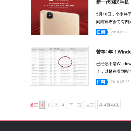
新一代国民手机！
5月10日，小米
间隔宣布会尚有四
+AI美颜。与此同
2018-05-08 
苦等1年！Window
已经记不清Windo
了，以是在看到Windo
WMPU，已经逗留在Ve
2018-05-08 
首页
1
2
3
4
下一页
末页
共
4
页
43
条