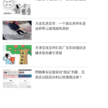
大连瓦房店市：一个派出所所长是
这样帮上级强抢民房的
天津宝坻宝环灯具厂北车间项目涉
嫌未批先建引质疑
罔顾事实证据采信“假证”判案，瓦
房店法院高兴利公然蔑视法律？