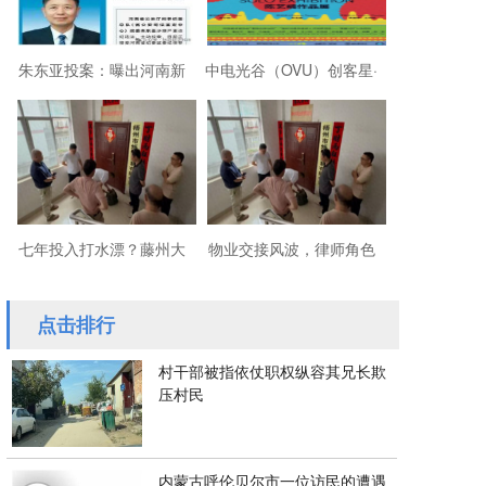
朱东亚投案：曝出河南新
中电光谷（OVU）创客星·
乡顶着35项违法行为“远洋
成都芯谷人工智能OPC社
捕捞”港商
区“芯创社”正
七年投入打水漂？藤州大
物业交接风波，律师角色
厦的锁，到底该谁来换？
引争议
点击排行
村干部被指依仗职权纵容其兄长欺
压村民
内蒙古呼伦贝尔市一位访民的遭遇