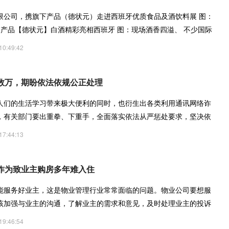
限公司，携旗下产品（德状元）走进西班牙优质食品及酒饮料展 图：
 产品【德状元】白酒精彩亮相西班牙 图：现场酒香四溢、 不少国际
10:49:42
数万，期盼依法依规公正处理
人们的生活学习带来极大便利的同时，也衍生出各类利用通讯网络诈
，有关部门要出重拳、下重手，全面落实依法从严惩处要求，坚决依
17:44:13
作为致业主购房多年难入住
能服务好业主，这是物业管理行业常常面临的问题。物业公司要想服
该加强与业主的沟通，了解业主的需求和意见，及时处理业主的投诉
19:46:54