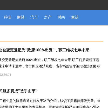
科技
财经
汽车
房产
时尚
生活
被变更登记为“政府100%出资”，职工维权七年未果
被变更登记为政府100%出资，职工维权七年未果 职工们质疑程序违
业未申请未盖章，官方回应难消疑虑，省市场监管厅被指违法变更 核
22:56:04
民服务费成″烫手山芋″
经营工程生意的陈勇森通过好友于冰的介绍，认识了美籍律师段光圣。当
国求学的子女有更好的发展机会，同时考虑到自己在美国也有小型公