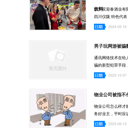
饮料
四川双迎春酒业有
四川仪陇 特色代表
采购商和
2024-05-16 
男子玩网游被骗
通讯网络技术在给
骗的新型犯罪手段
法严厉打击
2023-10-07 
物业公司被指不
物业公司怎么样才
务好业主，平时应
和建议，提
2023-06-13 