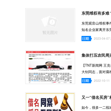
东莞维权有多难
东莞观音山维权事
知名企业家离开东
业家逼得
2023-04-07 
集体打压农民周
【TNT新闻网 王克
大钊同志，面对腐
而死。100后的今
2022-10-11 
又一“借名买房
如今，很多一二线