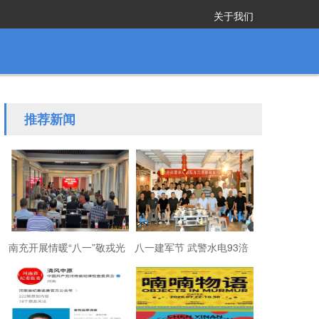
关于我们
推荐新闻
南充开展情暖“八一”敬戎光
八一建军节 武警水电93涪
·拥军助老进社区慰问活动
陵战友欢聚磐石玉寨赓续
军旅初心