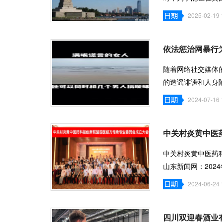
司投资，陈勇
2025-02-19 
依法惩治网暴行
随着网络社交媒体
的造谣诽谤和人身
的利器。近
2024-07-16 
中关村炎黄中医
中关村炎黄中医药
山东新闻网：202
会成立大会在
2024-06-24 
四川双迎春酒业