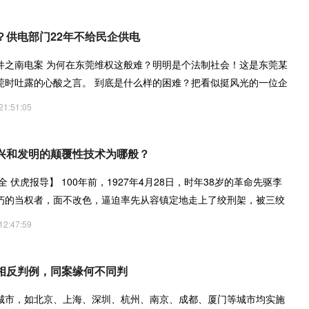
？供电部门22年不给民企供电
件之南电案 为何在东莞维权这般难？明明是个法制社会！这是东莞某
莞时吐露的心酸之言。 到底是什么样的困难？把看似挺风光的一位企
21:51:05
兴和发明的颠覆性技术为哪般？
全 伏虎报导】 100年前，1927年4月28日，时年38岁的革命先驱李
朽的当权者，面不改色，逼迫率先从容镇定地走上了绞刑架，被三绞
天，
12:47:59
”相反判例，同案缘何不同判
城市，如北京、上海、深圳、杭州、南京、成都、厦门等城市均实施