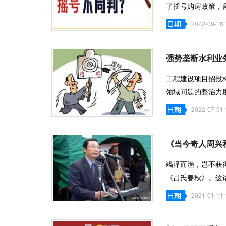
了摇号购房政策，
盘，大多具
2022-09-16 
强势垄断水利业
工程建设项目招投
领域问题的整治力
商环境，维
2022-07-01 
《当今奇人周兴
竭泽而渔，岂不获
《吕氏春秋》。这
如果只顾眼前
2021-01-11 