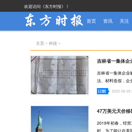
欢迎访问《东方时报》！
首页
资讯
关注
主页
>
科技
>
吉林省一集体企业
吉林省一集体企业
法、材料造假，企
心提示：在长
2025-08-26 
47万美元天价移
2019年初春，
时，为了能让在美