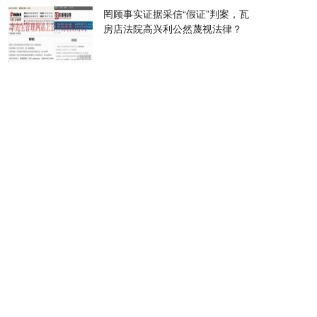
罔顾事实证据采信“假证”判案，瓦
房店法院高兴利公然蔑视法律？