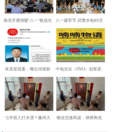
南充开展情暖“八一”敬戎光
八一建军节 武警水电93涪
·拥军助老进社区慰问活动
陵战友欢聚磐石玉寨赓续
军旅初心
朱东亚投案：曝出河南新
中电光谷（OVU）创客星·
乡顶着35项违法行为“远洋
成都芯谷人工智能OPC社
捕捞”港商
区“芯创社”正
七年投入打水漂？藤州大
物业交接风波，律师角色
厦的锁，到底该谁来换？
引争议