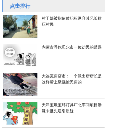
点击排行
村干部被指依仗职权纵容其兄长欺
压村民
内蒙古呼伦贝尔市一位访民的遭遇
大连瓦房店市：一个派出所所长是
这样帮上级强抢民房的
天津宝坻宝环灯具厂北车间项目涉
嫌未批先建引质疑