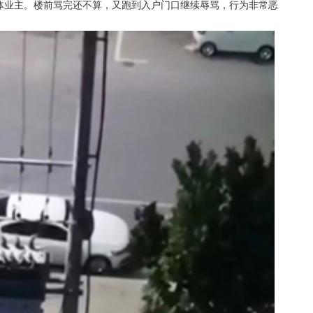
体业主。楼前骂完还不算，又跑到入户门口继续辱骂，行为非常恶