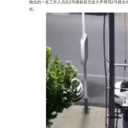
物业的一名工作人员在2号楼栋前无故大声辱骂2号楼全
劣。