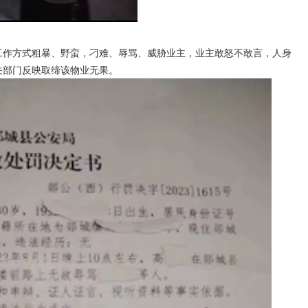
作方式粗暴、野蛮，刁难、辱骂、威胁业主，业主敢怒不敢言，人身
关部门反映取缔该物业无果。