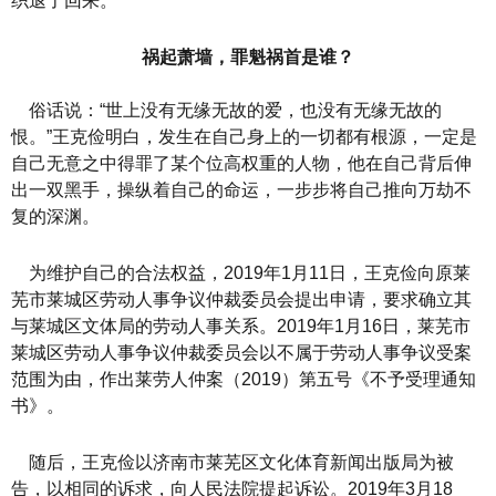
织退了回来。
祸起萧墙，罪魁祸首是谁？
俗话说：“世上没有无缘无故的爱，也没有无缘无故的
恨。”王克俭明白，发生在自己身上的一切都有根源，一定是
自己无意之中得罪了某个位高权重的人物，他在自己背后伸
出一双黑手，操纵着自己的命运，一步步将自己推向万劫不
复的深渊。
为维护自己的合法权益，2019年1月11日，王克俭向原莱
芜市莱城区劳动人事争议仲裁委员会提出申请，要求确立其
与莱城区文体局的劳动人事关系。2019年1月16日，莱芜市
莱城区劳动人事争议仲裁委员会以不属于劳动人事争议受案
范围为由，作出莱劳人仲案（2019）第五号《不予受理通知
书》。
随后，王克俭以济南市莱芜区文化体育新闻出版局为被
告，以相同的诉求，向人民法院提起诉讼。2019年3月18