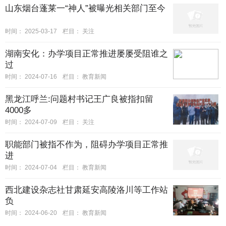
山东烟台蓬莱一“神人”被曝光相关部门至今
时间：
2025-03-17
栏目：
关注
湖南安化：办学项目正常推进屡屡受阻谁之
过
时间：
2024-07-16
栏目：
教育新闻
黑龙江呼兰:问题村书记王广良被指扣留
4000多
时间：
2024-07-09
栏目：
关注
职能部门被指不作为，阻碍办学项目正常推
进
时间：
2024-07-04
栏目：
教育新闻
西北建设杂志社甘肃延安高陵洛川等工作站
负
时间：
2024-06-20
栏目：
教育新闻