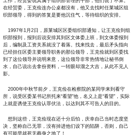
工作，经贸委说其属于组织部管理的干部，他们说了不算。
在经贸委，王克俭连办公桌都没有，他又去找时任莱城区组
织部领导，得到的答复是要他沉住气，等待组织的安排。
1997年1月2日，原莱城区区委组织部通知，让王克俭到组
织部报到，报到后说安排其到区文体委上班，到文体委报到
后，编制及工资关系就没了着落。找来找去，最后矛头指向
已经担任区委主要领导职务的那位领导，王克俭就到区委找
到了这位领导并说明来意，这位领导非常热情地让秘书倒
水，自己说出去拿份资料，一转眼却溜之大吉，从此不见人
影。
2000年中秋节前夕，王克俭在检察院的某同学来到看守
所，说受区委某书记所托来“看望”他，名义上是“看望”，实际
上就是诱使王克俭认罪伏法，以达到其不可告人的目的。
想到这些，王克俭现在还十分后怕，庆幸自己当时态度坚
决，坚称自己无罪，没有掉进他们设下的陷阱，否则，自己
有可能早就死无葬身之地了！