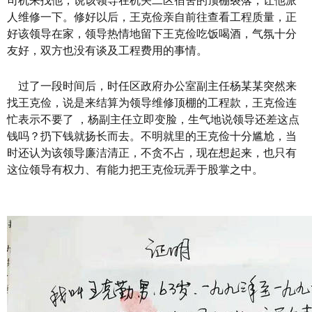
司机来找他，说该领导在机关二区宿舍的顶棚裂落，让他派
人维修一下。修好以后，王克俭亲自前往查看工程质量，正
好该领导在家，领导热情地留下王克俭吃饭喝酒，气氛十分
友好，双方也没有谈及工程费用的事情。
过了一段时间后，时任区政府办公室副主任杨某某突然来
找王克俭，说是来结算为领导维修顶棚的工程款，王克俭连
忙表示不要了 ，杨副主任立即变脸，生气地说领导还差这点
钱吗？扔下钱就扬长而去。不明就里的王克俭十分尴尬，当
时还认为该领导廉洁清正，不贪不占，现在想起来，也只有
这位领导有权力、有能力把王克俭玩弄于股掌之中。