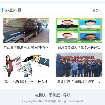
热点内容
更多
广西贵港市港南区“校闹”事件何
宿州灵璧籍大学生李冰获评安
徽省
学生上课时眼被扎伤，校方被
黑龙江呼兰:问题村书记王广良
指态
被
电脑版
-
手机版
-
导航
Copyright ©2026
东方时报
. All Rights Reserved