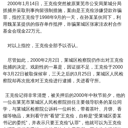
2000年1月14日，王克俭突然被原莱芜市公安局莱城分局
抓捕并采取刑事拘留强制措施，案由是王克俭涉嫌贷款诈骗
罪，指控王克俭于1998年9月的一天，在孙某某伙同下，利
用魏某某提供的假存单作抵押，诈骗莱城区张家洼农村合作
基金会现金22万元。
对以上指控，王克俭全部予以否认。
尽管如此，2000年2月2日，莱城区检察院仍作出对王克俭
批捕的决定。戏剧性的一幕是，因证据不足，王克俭于2000
年3月22日被取保候审，三天之后的3月25日，莱城区人民检
察院却再次批准对王克俭进行逮捕，关进看守所。
王克俭记得非常清楚，被关押后的2000年中秋节前夕，他的
一位在莱芜市莱城区人民检察院担任主要领导职务的某位同
学，与莱城区检察院公诉科一位科长，带着茶叶、月饼、香
烟等物品，来到看守所“看望”王克俭，自称是“受莱城区委某
书记的委托”，并表示只要王克俭“认罪”，他就可以为王克俭