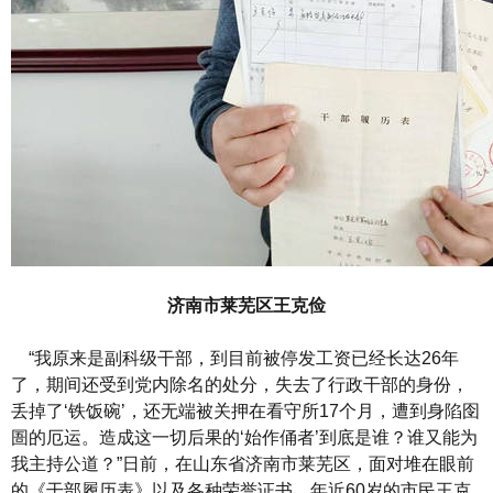
济南市莱芜区王克俭
“我原来是副科级干部，到目前被停发工资已经长达26年
了，期间还受到党内除名的处分，失去了行政干部的身份，
丢掉了‘铁饭碗’，还无端被关押在看守所17个月，遭到身陷囹
圄的厄运。造成这一切后果的‘始作俑者’到底是谁？谁又能为
我主持公道？”日前，在山东省济南市莱芜区，面对堆在眼前
的《干部履历表》以及各种荣誉证书，年近60岁的市民王克