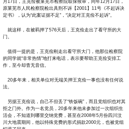
月17日，王克俭被莱芜市检察院取保候审，同年12月17日，
原莱芜市人民检察院检出具刑不诉【2001】11号《不起诉决
定书》，认为“此案证据不足”，“决定对王克俭不起诉”。
就这样，在被羁押了576天后，王克俭走出了看守所的大
门。
值得一提的是，王克俭刚走出看守所大门，他那位检察院
的同学就“非常热情”地打来电话，表示要帮助王克俭安排工
作，至今却杳无音信。
20多年来，相关单位对无端关押王克俭一事也没有任何说
法。
另据王克俭说，自己不但丢了“铁饭碗”，而且党组织也对其
拒之门外。作为一名党员，20多年来他未参加过一次组织生
活会，不知道到哪里交纳党费，甚至在2008年5月份四川汶
川大地震期间，他以特殊党费的形式捐款2000元，也被党组