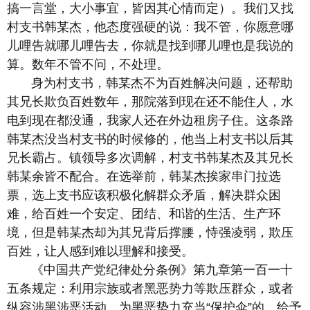
搞一言堂，大小事宜，皆因其心情而定）。我们又找
村支书韩某杰，他态度强硬的说：我不管，你愿意哪
儿哩告就哪儿哩告去，你就是找到哪儿哩也是我说的
算。数年不管不问，不处理。
身为村支书，韩某杰不为百姓解决问题，还帮助
其兄长欺负百姓数年，那院落到现在还不能住人，水
电到现在都没通，我家人还在外边租房子住。这条路
韩某杰没当村支书的时候修的，他当上村支书以后其
兄长霸占。镇领导多次调解，村支书韩某杰及其兄长
韩某余皆不配合。在选举前，韩某杰挨家串门拉选
票，选上支书应该积极化解群众矛盾，解决群众困
难，给百姓一个安定、团结、和谐的生活、生产环
境，但是韩某杰却为其兄背后撑腰，恃强凌弱，欺压
百姓，让人感到难以理解和接受。
《中国共产党纪律处分条例》第九章第一百一十
五条规定：利用宗族或者黑恶势力等欺压群众，或者
纵容涉黑涉恶活动、为黑恶势力充当“保护伞”的，给予