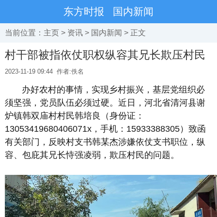
东方时报
国内新闻
当前位置：
主页
>
资讯
>
国内新闻
> 正文
村干部被指依仗职权纵容其兄长欺压村民
2023-11-19 09:44
作者:佚名
办好农村的事情，实现乡村振兴，基层党组织必
须坚强，党员队伍必须过硬。近日，河北省清河县谢
炉镇韩双庙村村民韩培良（身份证：
13053419680406071x，手机：15933388305）致函
有关部门，反映村支书韩某杰涉嫌依仗支书职位，纵
容、包庇其兄长恃强凌弱，欺压村民的问题。