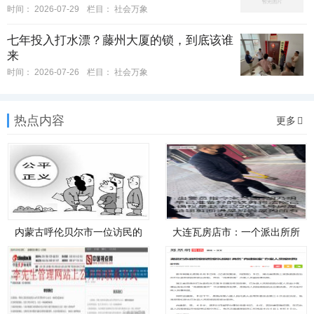
时间：
2026-07-29
栏目：
社会万象
七年投入打水漂？藤州大厦的锁，到底该谁
来
时间：
2026-07-26
栏目：
社会万象
热点内容
更多
内蒙古呼伦贝尔市一位访民的
大连瓦房店市：一个派出所所
遭遇
长是