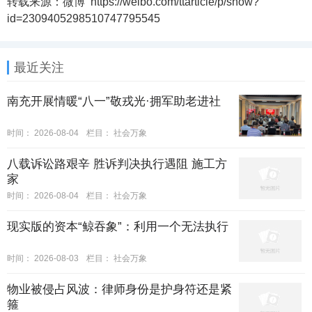
转载来源：微博 https://weibo.com/ttarticle/p/show?
id=2309405298510747795545
最近关注
南充开展情暖“八一”敬戎光·拥军助老进社
时间：
2026-08-04
栏目：
社会万象
八载诉讼路艰辛 胜诉判决执行遇阻 施工方
家
时间：
2026-08-04
栏目：
社会万象
现实版的资本“鲸吞象”：利用一个无法执行
时间：
2026-08-03
栏目：
社会万象
物业被侵占风波：律师身份是护身符还是紧
箍