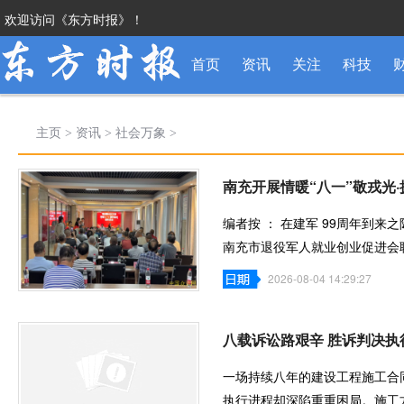
欢迎访问《东方时报》！
首页
资讯
关注
科技
主页
>
资讯
>
社会万象
>
南充开展情暖“八一”敬戎光
编者按 ： 在建军 99周年到
南充市退役军人就业创业促进会
拥军助老慰问
2026-08-04 14:29:27
八载诉讼路艰辛 胜诉判决执
一场持续八年的建设工程施工合
执行进程却深陷重重困局。施工