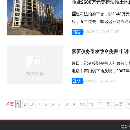
企业2600万元竞得法拍土
星
通过司法拍卖平台，以2648万
权，五年过去，却迟迟不能办理
星新闻记者调查
2026-04-19 15:22:17
索要债务引发致命伤害 申诉
近日，记者接到被害人刘兴伟父
电话中声泪俱下地反映，2007
争议，其子刘
2026-03-26 17:24:53
首页
1
2
3
4
5
6
7
8
9
10
11
下一页
末页
网站