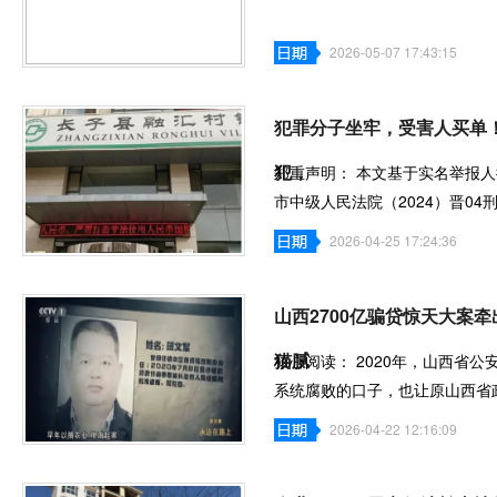
2026-05-07 17:43:15
犯罪分子坐牢，受害人买单！
犯，
郑重声明： 本文基于实名举报
市中级人民法院（2024）晋04
生效裁判文书所
2026-04-25 17:24:36
山西2700亿骗贷惊天大案
猫腻
核心阅读： 2020年，山西省公
系统腐败的口子，也让原山西省
浮出水面。 专
2026-04-22 12:16:09