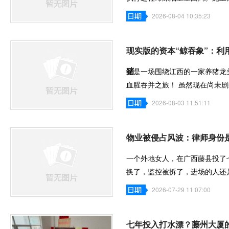
商款项悬而
2026-08-04 10:35:23
现实版的资本“鲸吞象”：
猪
这是一场围绕江西的一家养猪龙
血腥吞并之旅！ 虽然现在尚未
拔！江西双胞
2026-08-03 11:51:11
物业被侵占风波：律师身份
一个外地女人，在广西藤县投了
换了，监控被拆了，进场的人还
料在网上流
2026-07-29 11:07:00
七年投入打水漂？藤州大厦