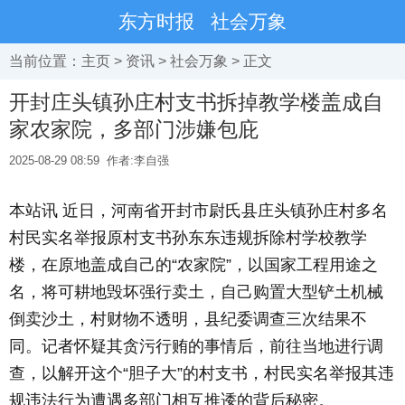
东方时报
社会万象
当前位置：
主页
>
资讯
>
社会万象
> 正文
开封庄头镇孙庄村支书拆掉教学楼盖成自
家农家院，多部门涉嫌包庇
2025-08-29 08:59
作者:李自强
本站讯 近日，河南省开封市尉氏县庄头镇孙庄村多名
村民实名举报原村支书孙东东违规拆除村学校教学
楼，在原地盖成自己的“农家院”，以国家工程用途之
名，将可耕地毁坏强行卖土，自己购置大型铲土机械
倒卖沙土，村财物不透明，县纪委调查三次结果不
同。记者怀疑其贪污行贿的事情后，前往当地进行调
查，以解开这个“胆子大”的村支书，村民实名举报其违
规违法行为遭遇多部门相互推逶的背后秘密。