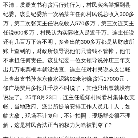
不清，质疑支书有贪污行贿行为，村民实名举报到县
纪委。该县纪委第一次杨某主任向村民说总收入300多
万，第二次张某主任说总收入570多万，第三次连某主
任说600多万，村民认为实际收入是近千万。连主任说
还有几百万下落不明，多查出的300多万都是从财政所
账上查到的，财政所领导说他们只管钱不管帐，他们
不承担任何责任。该县纪委一位女领导说孙庄三年支
出几万帐票根本就没法查。连主任对村民说从支出账
上查出支书孙东东修水泥路92米涉嫌贪污17000元，
修广场费用多报几千块不叫说了，其他只出票就没有
说法了。25年8月23日，连主任通知村民看村集体收支
帐，当地政府、派出所提前安排工作人员几十人，如
临大敌，现场不让复印，不让拍照，现场群众很不理
解，这是村民合法正当的权力为啥被剥夺了?