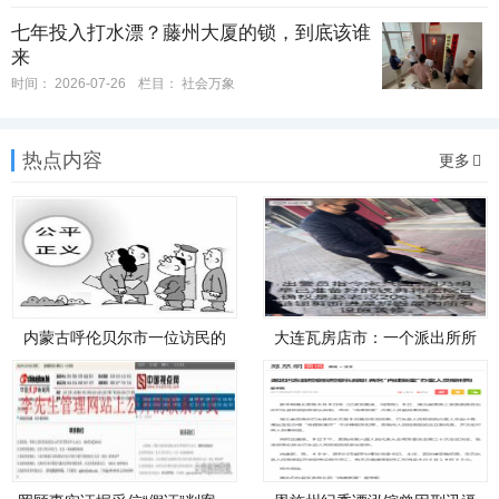
七年投入打水漂？藤州大厦的锁，到底该谁
来
时间：
2026-07-26
栏目：
社会万象
热点内容
更多
内蒙古呼伦贝尔市一位访民的
大连瓦房店市：一个派出所所
遭遇
长是