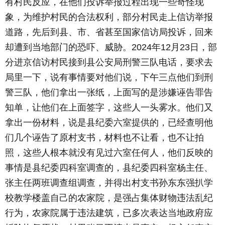
有村民反应，在他们投诉举报过程出现一些奇怪现
象，为维护村民的合法权利，部分村民走上信访举报
道路，先后到县、市、省甚至国家信访局投诉，回来
却遭到当地部门的恐吓、威胁。2024年12月23日，部
分进京信访村民接到县公安局刑警三队电话，要求去
局里一下，说有事情要对他们说，下午三点他们到刑
警三队，他们拿出一张纸，上面写的是涉嫌诬告罪告
知单，让他们在上面签字，这些人一头雾水。他们又
拿出一份材料，说是县纪委六室提供的，已经查明他
们几个诬告了原村支书，材料也不让看，也不让拍
照，这些人根本就没有见过六室任何人，他们反映的
事情是县纪委四科室调查的，县纪委四科室杨主任、
张主任两班调查组调查，并得出村支书孙东东强扒学
校教学楼盖自己的农家院，是强占集体财物违法乱纪
行为，农家院属于违法建筑，已多次表达当地政府应