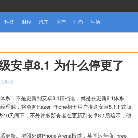
科技
财经
汽车
房产
时尚
生活
安卓8.1 为什么停更了
：东方时报
体系，不是更新到安卓8.1辖档退，就是在更新8.1体系
理睬，将会向Razer Phone相干用户推送安卓8.1正式版
10天阁下，不外许多斲丧者在更新到安卓8.1后暗示，他
新。按照外媒Phone Arena报道，英国运营商Three