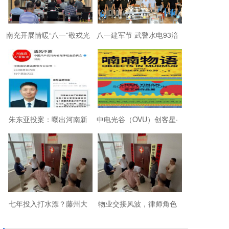
南充开展情暖“八一”敬戎光
八一建军节 武警水电93涪
·拥军助老进社区慰问活动
陵战友欢聚磐石玉寨赓续
军旅初心
朱东亚投案：曝出河南新
中电光谷（OVU）创客星·
乡顶着35项违法行为“远洋
成都芯谷人工智能OPC社
捕捞”港商
区“芯创社”正
七年投入打水漂？藤州大
物业交接风波，律师角色
厦的锁，到底该谁来换？
引争议