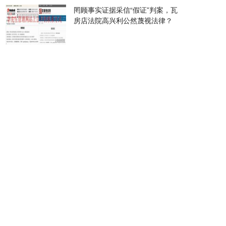
罔顾事实证据采信“假证”判案，瓦
房店法院高兴利公然蔑视法律？