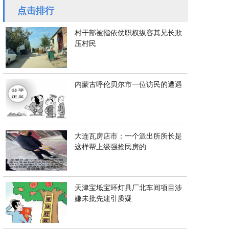
点击排行
村干部被指依仗职权纵容其兄长欺
压村民
内蒙古呼伦贝尔市一位访民的遭遇
大连瓦房店市：一个派出所所长是
这样帮上级强抢民房的
天津宝坻宝环灯具厂北车间项目涉
嫌未批先建引质疑