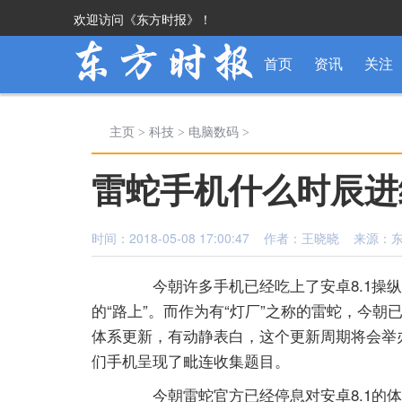
欢迎访问《东方时报》！
首页
资讯
关注
主页
>
科技
>
电脑数码
>
雷蛇手机什么时辰进级
时间：2018-05-08 17:00:47 作者：王晓晓 来源
­ 今朝许多手机已经吃上了安卓8.1操纵
的“路上”。而作为有“灯厂”之称的雷蛇，今朝已经
体系更新，有动静表白，这个更新周期将会举办
们手机呈现了毗连收集题目。
­ 今朝雷蛇官方已经停息对安卓8.1的体系更