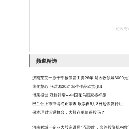
还没有
频道精选
济南莱芜一原干部被停发工资26年 疑因收领导3000
造化慧心-张洪源2021写生作品欣赏(四)
博采盛世 冠群祥瑞---中国花鸟画家盛祥昆
巴兰仕上市申请终止审查 股票自5月8日起恢复转让
保本理财渐退舞台，大额存单值得投吗？
河南郸城一企业大股东设局“巧离婚”，套路投资机构数