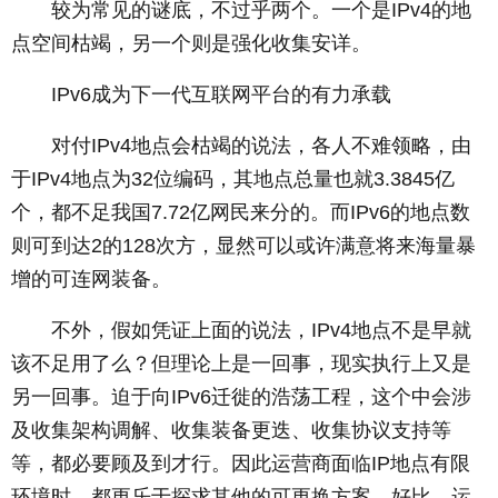
­ 较为常见的谜底，不过乎两个。一个是IPv4的地
点空间枯竭，另一个则是强化收集安详。
­ IPv6成为下一代互联网平台的有力承载
­ 对付IPv4地点会枯竭的说法，各人不难领略，由
于IPv4地点为32位编码，其地点总量也就3.3845亿
个，都不足我国7.72亿网民来分的。而IPv6的地点数
则可到达2的128次方，显然可以或许满意将来海量暴
增的可连网装备。
­ 不外，假如凭证上面的说法，IPv4地点不是早就
该不足用了么？但理论上是一回事，现实执行上又是
另一回事。迫于向IPv6迁徙的浩荡工程，这个中会涉
及收集架构调解、收集装备更迭、收集协议支持等
等，都必要顾及到才行。因此运营商面临IP地点有限
环境时，都更乐于探求其他的可更换方案。好比，运