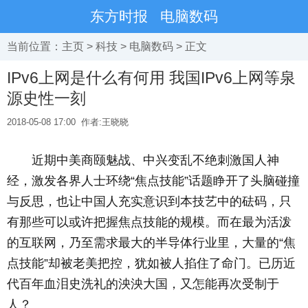
东方时报
电脑数码
当前位置：
主页
>
科技
>
电脑数码
> 正文
IPv6上网是什么有何用 我国IPv6上网等泉
源史性一刻
2018-05-08 17:00
作者:王晓晓
­ 近期中美商颐魅战、中兴变乱不绝刺激国人神
经，激发各界人士环绕“焦点技能”话题睁开了头脑碰撞
与反思，也让中国人充实意识到本技艺中的砝码，只
有那些可以或许把握焦点技能的规模。而在最为活泼
的互联网，乃至需求最大的半导体行业里，大量的“焦
点技能”却被老美把控，犹如被人掐住了命门。已历近
代百年血泪史洗礼的泱泱大国，又怎能再次受制于
人？