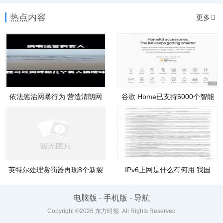
热点内容
更多
依法惩治网暴行为 营造清朗网
谷歌 Home已支持5000个智能
络
家居装备
英特尔处理赏罚器再现8个新裂
IPv6上网是什么有何用 我国
痕
IPv6上网
电脑版
-
手机版
-
导航
Copyright ©2026
东方时报
. All Rights Reserved