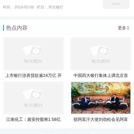
时间：
2018-05-08
栏目：
民生银行
热点内容
更多
上市银行涉房贷款逾24万亿 开
中国四大银行集体上调北京首
发贷
套房
江南化工：盾安控股将1.58亿
驻阿富汗大使刘劲松会见阿富
股质
汗阿