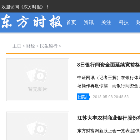
欢迎访问《东方时报》！
首页
资讯
关注
科技
主页
>
财经
>
民生银行
>
8日银行间资金面延续宽裕
中证网讯（记者王辉）在银行体
场操作再度停摆，而银行间资金
显示，截
2018-05-08 20:48:53
江苏大丰农村商业银行股份
东方财富网新股上会一览表,提