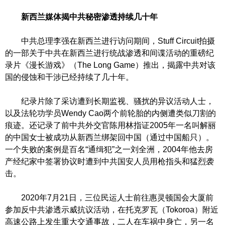
新西兰媒体揭中共秘密渗透持续几十年
中共总理李强在新西兰进行访问期间，Stuff Circuit拍摄
的一部关于中共在新西兰进行统战渗透和间谍活动的重磅纪
录片《漫长游戏》（The Long Game）推出，揭露中共对该
国的侵蚀和干涉已经持续了几十年。
纪录片除了采访遭到长期监视、骚扰的异议活动人士，
以及法轮功学员Wendy Cao两个前轮胎的内侧遭类似刀割的
痕迹。还记录了前中共外交官陈用林指证2005年一名叫解丽
的中国女士被成功从新西兰绑架回中国（通过中国船只）。
一个失败的案例是百名“通缉犯”之一刘全洲，2004年他去房
产经纪家中签署协议时遭到中共国安人员用枪指头和猛烈袭
击。
2020年7月21日，三位民运人士前往惠灵顿国会大厦前
参加反中共渗透示威抗议活动，在托克罗瓦（Tokoroa）附近
高速公路上发生重大交通事故，二人在车祸中身亡，另一名