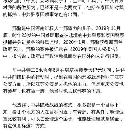
考虑他们（中共）要对我动手了，已经盯上我了。中共官方
对我的所做所为，已经不是一次两次了，包括在泰国针对我
的抓捕，中共驻泰国领事馆也有出面。”
邢鉴是中国河南维权人士邢望力的儿子。2019年11月
底，时年23岁的中国难民邢鉴被越境的中共警察和泰国警察
抓捕并关进曼谷的移民监狱。2020年1月，邢鉴获得新西兰
政府庇护。邢鉴的案件被记录在《2019年美国人权报告》
中，报告说，政府出于政治动机而对在国外的人进行报复。
前中共特工Eric今年6月在堪培拉接受大纪元访问，讲述
中共间谍机构的行动时，提到在泰国的邢鉴就是得罪了江苏
公安方面，所以江苏公安是去抓他的主力。但是重庆公安也
有参与，也有插一脚，他当时也去找邢鉴的下落。
他透露，中共隐蔽战线的模式，很多都是一个目标下
来，看哪个地方的人在目标附近，有资源、有条件，地理位
置比较有利，可以去处理这个案子。谁能处理谁就拿奖金，
有点像竞标这种方式。