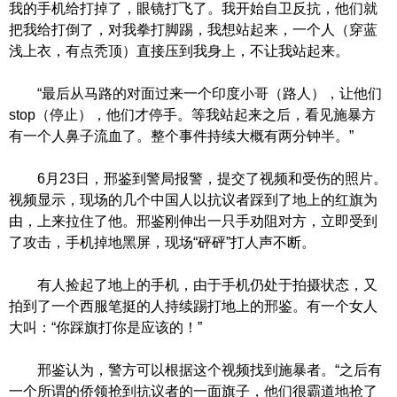
我的手机给打掉了，眼镜打飞了。我开始自卫反抗，他们就
把我给打倒了，对我拳打脚踢，我想站起来，一个人（穿蓝
浅上衣，有点秃顶）直接压到我身上，不让我站起来。
“最后从马路的对面过来一个印度小哥（路人），让他们
stop（停止），他们才停手。等我站起来之后，看见施暴方
有一个人鼻子流血了。整个事件持续大概有两分钟半。”
6月23日，邢鉴到警局报警，提交了视频和受伤的照片。
视频显示，现场的几个中国人以抗议者踩到了地上的红旗为
由，上来拉住了他。邢鉴刚伸出一只手劝阻对方，立即受到
了攻击，手机掉地黑屏，现场“砰砰”打人声不断。
有人捡起了地上的手机，由于手机仍处于拍摄状态，又
拍到了一个西服笔挺的人持续踢打地上的邢鉴。有一个女人
大叫：“你踩旗打你是应该的！”
邢鉴认为，警方可以根据这个视频找到施暴者。“之后有
一个所谓的侨领抢到抗议者的一面旗子，他们很霸道地抢了