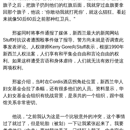
旗子之后，把旗子扔到他们的红旗后面，我就穿过血旗要拿
回那个旗子，他说：‘你敢动我就打死你’，就这么猖狂。看起
来就像50后60后之前那种红卫兵。”
邢鉴同时将事件通报了媒体，新西兰最大的新闻网站
Stuff对抗议者遭围殴事件做了报导。警方尚未就是否调查此
事发表评论。人权律师Kerry Gore向Stuff表示，根据1990年
新西兰人权法案，人们享有和平集会自由和言论自由的权
利。如果这样遭受言语和身体虐待，人们就无法有效行使这
两项权利。
邢鉴介绍，当时在Cordis酒店拐角处位置，新西兰华人
妇女基金会拉了条幅，还有很多他们的人员。资料显示，华
人妇女基金会组织有统战背景，是亲共的一个组织，跟中领
馆关系非常密切。
他说，“之前我认为这是一个比较意外的冲突，这个事情
过了就过了，但是轮胎（被划）一下让我紧张起来了。我要