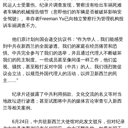
民运人士受重伤。纪录片调查发现，警察没有给出车祸死难
者车辆的机械报告细节（意即他们的车辆是否被破坏影响安
全驾驶）。幸存者Freeman Yu已向独立警察行为管理机构投
诉车祸调查不力。
他们原计划向国会递交抗议书：“作为华人，我们能感受
到中共在新西兰的全面渗透。我们的家庭在经历痛苦和恐
惧。中共完全参与了我们的选举，并且通过代理人不断破坏
我们的民主制度。一些成员甚至像间谍一样工作，他们监
视、骚扰，甚至殴打反对中国（中共）的人。我们强烈敦促
议会立法，以规范外国代理人的活动，以捍卫新西兰的民
主……”
纪录片还披露了中共利用捐款、文化交流的名义等对当
地政坛进行渗透；甚至试图将中共的媒体言论审查引入新西
兰等相关案例。
6月24日，中共驻新西兰大使馆对此发文驳斥，但对纪录