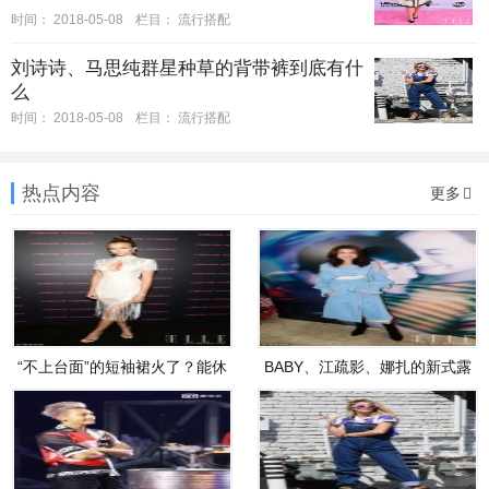
时间：
2018-05-08
栏目：
流行搭配
刘诗诗、马思纯群星种草的背带裤到底有什
么
时间：
2018-05-08
栏目：
流行搭配
热点内容
更多
“不上台面”的短袖裙火了？能休
BABY、江疏影、娜扎的新式露
肩法