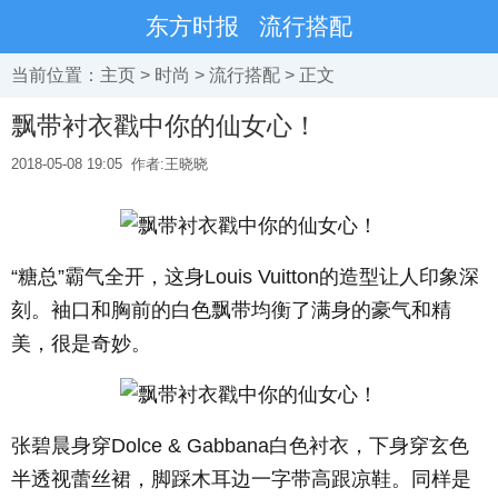
东方时报
流行搭配
当前位置：
主页
>
时尚
>
流行搭配
> 正文
飘带衬衣戳中你的仙女心！
2018-05-08 19:05
作者:王晓晓
“糖总”霸气全开，这身Louis Vuitton的造型让人印象深
刻。袖口和胸前的白色飘带均衡了满身的豪气和精
美，很是奇妙。
张碧晨身穿Dolce & Gabbana白色衬衣，下身穿玄色
半透视蕾丝裙，脚踩木耳边一字带高跟凉鞋。同样是