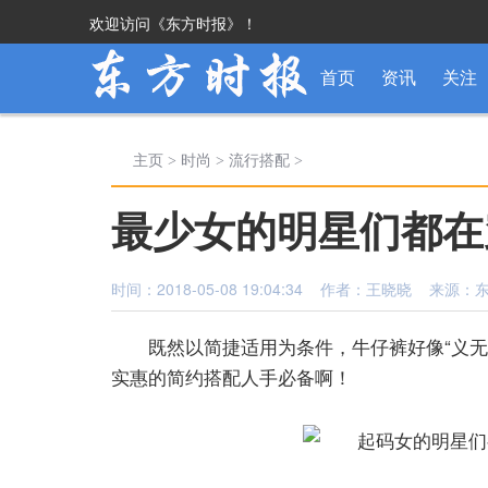
欢迎访问《东方时报》！
首页
资讯
关注
主页
>
时尚
>
流行搭配
>
最少女的明星们都在
时间：2018-05-08 19:04:34 作者：王晓晓 来源
既然以简捷适用为条件，牛仔裤好像“
义无
实惠的简约搭配人手必备啊！