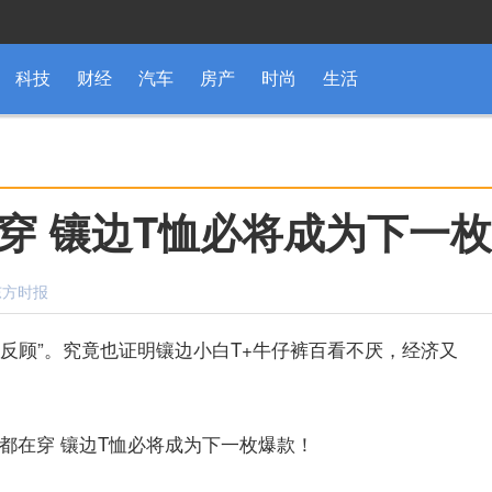
科技
财经
汽车
房产
时尚
生活
穿 镶边T恤必将成为下一
：东方时报
反顾
”。究竟也证明镶边小白T+牛仔裤百看不厌，经济又