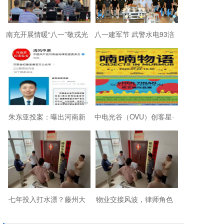
南充开展情暖“八一”敬戎光
八一建军节 武警水电93涪
·拥军助老进社区慰问活动
陵战友欢聚磐石玉寨赓续
军旅初心
朱东亚投案：曝出河南新
中电光谷（OVU）创客星·
乡顶着35项违法行为“远洋
成都芯谷人工智能OPC社
捕捞”港商
区“芯创社”正
七年投入打水漂？藤州大
物业交接风波，律师角色
厦的锁，到底该谁来换？
引争议