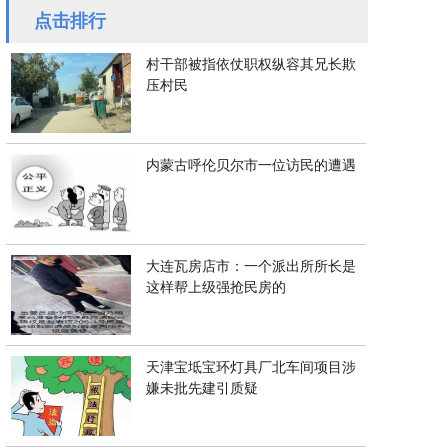
点击排行
村干部被指依仗职权纵容其兄长欺
压村民
内蒙古呼伦贝尔市一位访民的遭遇
大连瓦房店市：一个派出所所长是
这样帮上级强抢民房的
天津宝坻宝环灯具厂北车间项目涉
嫌未批先建引质疑