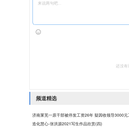
还没有
频道精选
济南莱芜一原干部被停发工资26年 疑因收领导3000
造化慧心-张洪源2021写生作品欣赏(四)