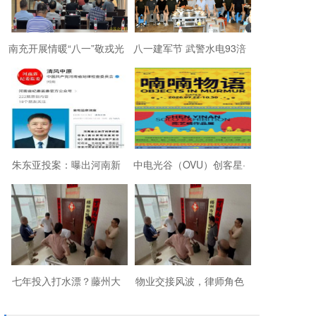
南充开展情暖“八一”敬戎光
八一建军节 武警水电93涪
·拥军助老进社区慰问活动
陵战友欢聚磐石玉寨赓续
军旅初心
朱东亚投案：曝出河南新
中电光谷（OVU）创客星·
乡顶着35项违法行为“远洋
成都芯谷人工智能OPC社
捕捞”港商
区“芯创社”正
七年投入打水漂？藤州大
物业交接风波，律师角色
厦的锁，到底该谁来换？
引争议