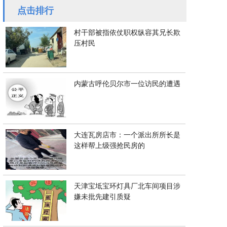
点击排行
村干部被指依仗职权纵容其兄长欺
压村民
内蒙古呼伦贝尔市一位访民的遭遇
大连瓦房店市：一个派出所所长是
这样帮上级强抢民房的
天津宝坻宝环灯具厂北车间项目涉
嫌未批先建引质疑