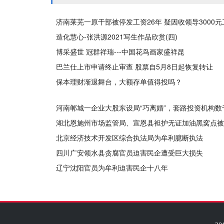
济南莱芜一原干部被停发工资26年 疑因收领导3000
造化慧心-张洪源2021写生作品欣赏(四)
博采盛世 冠群祥瑞---中国花鸟画家盛祥昆
巴兰仕上市申请终止审查 股票自5月8日起恢复转让
保本理财渐退舞台，大额存单值得投吗？
河南郸城一企业大股东设局“巧离婚”，套路投资机构数
湖北恩施州市场监管局、宣恩县袒护无证加油黑窝点被
北京经济技术开发区综合执法局为牟利臆断执法
四川广安领水县贪腐官员迫害民企遭受巨大损失
辽宁沈阳官员为牟利迫害民企十八年