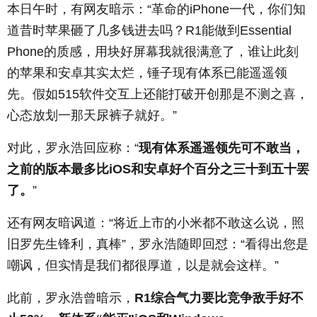
本日午时，有网友暗示：“革命的iPhone一代，你们知
道昔时苹果砸了几多钱进去吗？R1能做到Essential
Phone的质感，用块好屏幕我就很满意了，谁让此刻
的苹果和安卓其实太烂，锤子现有体系已能遥遥领
先。假如515软件交互上还能打破开创那是不测之喜，
心态放划一那天尿裤子就好。”
对此，罗永浩回应称：“
现有体系遥遥领先可不敢当，
之前的版本最多比iOS和安卓好个百分之三十到五十罢
了。
”
还有网友暗讽道：“将近上市的小米都不敢这么说，照
旧罗先生锋利，真棒”，罗永浩随即回怼：“看得出您是
嘲讽，但实情是我们都很厚道，以是就会这样。”
此前，罗永浩曾暗示，
R1综合气力要比竞争敌手好不