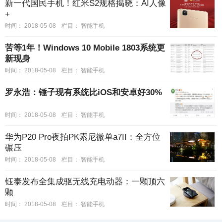
新一代国民手机！红米S2规格揭晓：AI人像
+
时间：
2018-05-08
栏目：
智能手机
苦等1年！Windows 10 Mobile 1803系统更
新现身
时间：
2018-05-08
栏目：
智能手机
罗永浩：锤子现有系统比iOS和安卓好30%
时间：
2018-05-08
栏目：
智能手机
华为P20 Pro夜拍PK索尼微单a7II：全方位
碾压
时间：
2018-05-08
栏目：
智能手机
钰泰发布全集成驱无线充电动器：一颗顶六
颗
时间：
2018-05-08
栏目：
智能手机