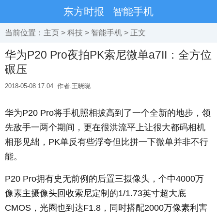
东方时报
智能手机
当前位置：
主页
>
科技
>
智能手机
> 正文
华为P20 Pro夜拍PK索尼微单a7II：全方位
碾压
2018-05-08 17:04
作者:王晓晓
华为P20 Pro将手机照相拔高到了一个全新的地步，领
先敌手一两个期间，更在很洪流平上让很大都码相机
相形见绌，PK单反有些浮夸但比拼一下微单并非不行
能。
P20 Pro拥有史无前例的后置三摄像头，个中4000万
像素主摄像头回收索尼定制的1/1.73英寸超大底
CMOS，光圈也到达F1.8，同时搭配2000万像素利害