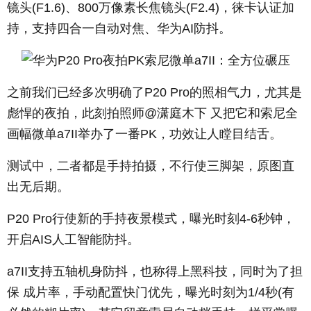
镜头(F1.6)、800万像素长焦镜头(F2.4)，徕卡认证加
持，支持四合一自动对焦、华为AI防抖。
之前我们已经多次明确了P20 Pro的照相气力，尤其是
彪悍的夜拍，此刻拍照师@潇庭木下 又把它和索尼全
画幅微单a7II举办了一番PK，功效让人瞠目结舌。
测试中，二者都是手持拍摄，不行使三脚架，原图直
出无后期。
P20 Pro行使新的手持夜景模式，曝光时刻4-6秒钟，
开启AIS人工智能防抖。
a7II支持五轴机身防抖，也称得上黑科技，同时为了担
保 成片率，手动配置快门优先，曝光时刻为1/4秒(有