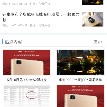
时间：
2018-05-08
栏目：
智能手机
钰泰发布全集成驱无线充电动器：一颗顶六
颗
时间：
2018-05-08
栏目：
智能手机
热点内容
更多
5月10日见！红米S2即将发
华为P20 Pro夜拍PK索尼微单
布：配
a7II：全