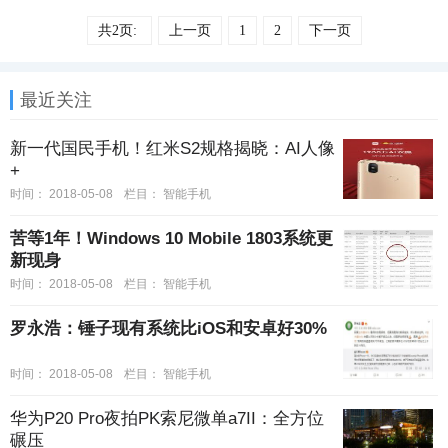
共2页:
上一页
1
2
下一页
最近关注
新一代国民手机！红米S2规格揭晓：AI人像
+
时间：
2018-05-08
栏目：
智能手机
苦等1年！Windows 10 Mobile 1803系统更
新现身
时间：
2018-05-08
栏目：
智能手机
罗永浩：锤子现有系统比iOS和安卓好30%
时间：
2018-05-08
栏目：
智能手机
华为P20 Pro夜拍PK索尼微单a7II：全方位
碾压