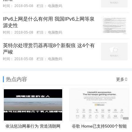
时间：
2018-05-08
栏目：
电脑数码
IPv6上网是什么有何用 我国IPv6上网等泉
源史性
时间：
2018-05-08
栏目：
电脑数码
英特尔处理赏罚器再现8个新裂痕 这4个有
严峻
时间：
2018-05-08
栏目：
电脑数码
热点内容
更多
依法惩治网暴行为 营造清朗网
谷歌 Home已支持5000个智能
络
家居装备