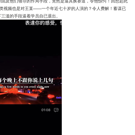
缘由及他们领导的作局手段，竟然是逼其换赛道，令他惊愕！回想起此
爱类视频也是对王某——一个年近七十岁的人演的？令人费解！蓄谋已
下三滥的手段逼着学员自已退出。