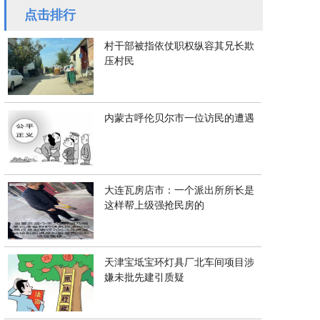
点击排行
村干部被指依仗职权纵容其兄长欺
压村民
内蒙古呼伦贝尔市一位访民的遭遇
大连瓦房店市：一个派出所所长是
这样帮上级强抢民房的
天津宝坻宝环灯具厂北车间项目涉
嫌未批先建引质疑