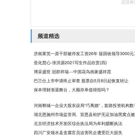
还没有
频道精选
济南莱芜一原干部被停发工资26年 疑因收领导3000
造化慧心-张洪源2021写生作品欣赏(四)
博采盛世 冠群祥瑞---中国花鸟画家盛祥昆
巴兰仕上市申请终止审查 股票自5月8日起恢复转让
保本理财渐退舞台，大额存单值得投吗？
河南郸城一企业大股东设局“巧离婚”，套路投资机构数
湖北恩施州市场监管局、宣恩县袒护无证加油黑窝点被
北京经济技术开发区综合执法局为牟利臆断执法
四川广安领水县贪腐官员迫害民企遭受巨大损失