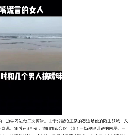
的，边学习边做二次剪辑。由于分配给王某的赛道是他的陌生领域，又
不直说。随后在6月份，他们团队合伙上演了一场诬陷诽谤的网暴。王