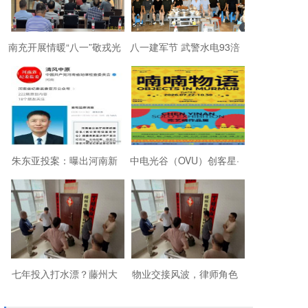
南充开展情暖“八一”敬戎光
八一建军节 武警水电93涪
·拥军助老进社区慰问活动
陵战友欢聚磐石玉寨赓续
军旅初心
朱东亚投案：曝出河南新
中电光谷（OVU）创客星·
乡顶着35项违法行为“远洋
成都芯谷人工智能OPC社
捕捞”港商
区“芯创社”正
七年投入打水漂？藤州大
物业交接风波，律师角色
厦的锁，到底该谁来换？
引争议