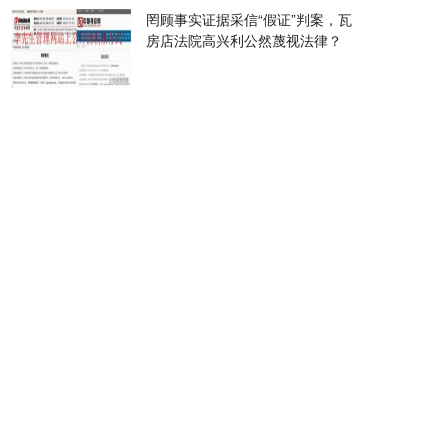
罔顾事实证据采信“假证”判案，瓦
房店法院高兴利公然蔑视法律？