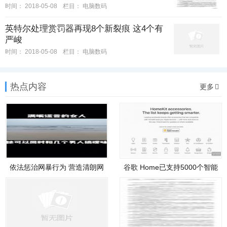
时间：
2018-05-08
栏目：
电脑数码
英特尔处理赏罚器再现8个新裂痕 这4个有
严峻
时间：
2018-05-08
栏目：
电脑数码
热点内容
更多
依法惩治网暴行为 营造清朗网
谷歌 Home已支持5000个智能
络
家居装备