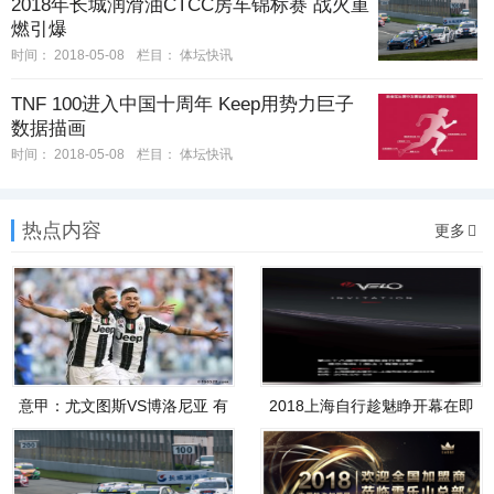
2018年长城润滑油CTCC房车锦标赛 战火重
燃引爆
时间：
2018-05-08
栏目：
体坛快讯
TNF 100进入中国十周年 Keep用势力巨子
数据描画
时间：
2018-05-08
栏目：
体坛快讯
热点内容
更多
意甲：尤文图斯VS博洛尼亚 有
2018上海自行趁魅睁开幕在即
望提
维乐