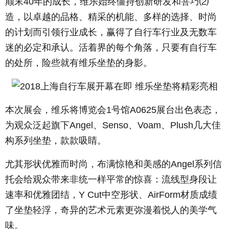
颠末40年的成长，维乐始终僵持创新研发和菩巧⑵
造，以卓越的品格、精采的机能、多样的选择、时尚
的计划而引领行业成长，赢得了自行车行业及无数车
迷的必定和承认。活着界的每个角落，只要有自行车
的处所，险些就有维乐坐垫的身影。
本次展会，维乐将博览会1号馆A0625展台出色表态，
为观众泛起旗下Angel、Senso、Voam、Plush几大佳
构系列坐垫，款款吸睛。
尤其形状优雅而时尚，布满惊艳和美感的Angel系列信
托会给观众带来非统一样平常的惊喜：流线型身段让
速率和优雅团结，Y Cut中空形状、AirForm材质成绩
了坐垫轻浮，奇异的艺术元素更弥漫着悦人的美学气
味。