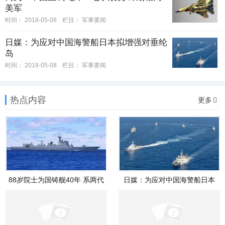
美军
时间：
2018-05-08
栏目：
军事要闻
日媒：为应对中国海警船日本拟增强对垂纶
岛
时间：
2018-05-08
栏目：
军事要闻
热点内容
更多
88岁院士为国铸舰40年 系两代
日媒：为应对中国海警船日本
四型
拟增