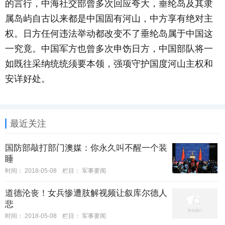
的言行，中海社交部曾多次回应夸大，垂纶岛及其隶
属岛屿自古以来都是中国固有河山，中方享有绝对主
权。日方任何违法举动都改变不了垂纶岛属于中国这
一究竟。中国军方也曾多次申饬日方，中国部队将一
如既往采纳统统须要本领，强项守护国度河山主权和
安详好处。
最近关注
国防部敲打部门澳媒：你永久叫不醒一个装
睡
时间：
2018-05-08
栏目：
军事要闻
道德沦丧！女兵惨遭肢解视频让叙库尔德人
悲
时间：
2018-05-08
栏目：
军事要闻