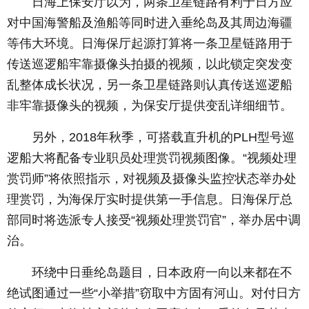
日海上保安厅以为，两条卫星链路有利于日方应
对中国海警船及渔船等同时进入垂纶岛及其周边海疆
等伟大环境。日海保厅起源打算将一条卫星链路用于
传送巡逻船牢靠摄像头拍摄的视频，以此锁定突发变
乱整体成长状况，另一条卫星链路则认真传送巡逻船
非牢靠摄像头的视频，为保安厅提供变乱详细细节。
另外，2018年秋季，可搭载直升机的PLH型号巡
逻船大将配备专业职员处理赏罚视频图像。“视频处理
赏罚师”将依照指示，对视频及摄像头监控状态举办处
理赏罚，为海保厅实时提供第一手信息。日海保厅总
部同时将选派专人接受“视频处理赏罚官”，举办居中调
治。
环绕中日垂纶岛题目，日本政府一向以来都在不
绝试图通过一些“小举措”窃取中方固有河山。对付日方