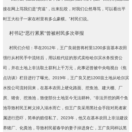
接在网上骂我们是“穷逼”，出来乱咬，对我们公然辱骂，可以看出平
时王大柱子一家在村里有多么豪横。”村民们说。
村书记“恶行累累”曾被村民多次举报
村民们介绍：早在2012年，王广良就曾将村里1200多亩基本农田
强行从村民手中流转后，用以租代征的形式卖给哈尔滨水务投资公
司，并在土地上非法取土获利上千万元，此事还曾被中央电视台《焦
点访谈》栏目进行了曝光。2019年，王广良又把1200亩土地从哈尔滨
水投公司流转回来，在基本农田上硬化路面、挖鱼池、建大棚、厂
房、猪舍、挖渔池，致使部分土地至今无法耕种。“非法开挖的两个鱼
池导致村民王树义掉入溺水而亡，但王广良采用黑社会手段对死者家
属进行恐吓，简单的赔偿私了。2023年，他又在基本农田上非法建设
养猪厂、化粪池，导致村民翟春学的妻子掉进身亡，王广良同样以黑