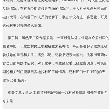
未结案，政府未也未给任何处理结果。2024年7月1日，村民们去街道
反应情况，在有五位街道领导在场的情况下，王大柱子竟然对村民们
破口大骂，在街道工作人员的劝解下，事态才没有进一步恶化，可见
这位村书记气焰多么嚣张。
据了解，虽然王广良作恶多端，一直逍遥法外，但是在众多村民的
联名举报下，此次村民土地被征收未获补偿一事还是引起了黑龙江省
委领导的重视和关注，省委书记、纪委书记亲自签批。沈家街道两位
官员日前向媒体证实，对于此事，呼兰区纪委已经立案调查，村民们
期盼相关部门能早日实地找村民了解情况，还村民们一片“晴朗的天
空”!(记者 杨涛)
相关文章：黑龙江:霸道村书记扣留千万村民补偿款 省领导签批至
今未果