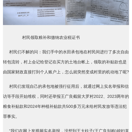
村民领取粮补和缴纳农业税证书
村民们不解的问：我们手中的水田承包地在村民间进行了多次自由
转包流转，村上会记给登记在买方的土地台帐上，领取的补贴款也是
由国家财政直接打到个人账户上，怎么就突然变成村里的机动地了呢?
村民们发现自己的承包地被强行征用后，就通过网上实名举报和信
访等手段开始维权，同时还举报王广良截留大罗村2022、2023两年的
粮食补贴款和2024年种植补贴款共500多万元未给村民发放等违法犯
罪事实。
“我们在网上发视频实名举报，没想到王大柱子(王广良别称)媳妇直