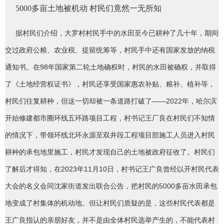
5000多亩土地被机动 村民们竟然一无所知
据村民们介绍，大罗村村民手中的水田至今已耕种了几十年，期间
交过政府公粮、农业税、提留统筹等，村民手中还有国家发放的纳税
通知书。在98年国家第二轮土地确权时，村民的水田被确权，并取得
了《土地经营权证书》，村民还享受国家惠农补贴、粮补、植补等，
村民们往复耕种，但这一切却被一条道路打破了——2022年，哈尔滨
开始修建都市圈环线五环路项目工程，村书记王厂良在村民们不知情
的情况下，带领环线北环永源至双井段工程项目部施工人员进入村民
耕种的承包地里施工，村民才发现自己的土地被政府征收了。村民们
了解后才得知，在2023年11月10日，村书记王广良曾经以开村民代表
大会的名义会同沈家街道发出联合公告，把村民的5000多亩水田承包
地变成了村集体的机动地。但让村民们质疑的是，这些村民代表都是
王广良指认的亲朋好友，并不是由全体村民选举产生的，不能代表村