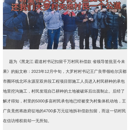
题为《黑龙江:霸道村书记扣留千万村民补偿款 省领导签批至今未
果》的贴文称：2023年12月中旬，大罗村村书记王广良带领哈尔滨都
市圈环线北环永源至双井段工程项目部施工人员进入村民耕种的承包
地里挖沟施工，村民发现自己耕种的土地被破坏后出面制止。后经了
解才得知，村里的5000多亩村民承包地已经被变为村集体机动地，王
广良竟然将政府征地的4700多万元征地拆补偿款扣留，而这一切村民
在信访维权前却一无所知。