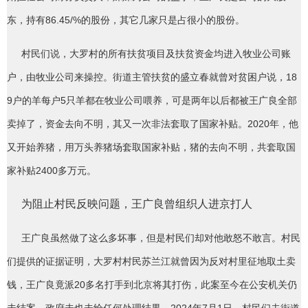
东，持有86.45/%的股份，其它几家只是占很小的股份。
村民们说，大罗村的所有扶贫项目及扶贫资金均进入牧业公司账
户，由牧业公司来操控。街道主管扶贫的盛立春就曾对贫困户说，18
9户的羊每户5只羊都在牧业公司喂养，可是两年以后都被王广良全部
卖掉了，资金去向不明，其又一次非法套取了国家补贴。2020年，他
又开始养猪，用万头养猪场套取国家补贴，猪的去向不明，共套取国
家补贴2400多万元。
为阻止村民反映问题，王广良曾组织人进京打人
王广良虽然做了这么多坏事，但是村民们却对他敢怒不敢言。村民
们提供的证据证明，大罗村村民苏兰江就曾因为反对村里征地取土卖
钱，王广良竟派20多名打手到北京将其打伤，此案至今在公安机关仍