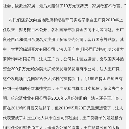
社会手段欺压家属，最后只赔付了10万元丧葬费，家属敢怒不敢言。”
村民们还多次向当地政府和纪检部门实名举报自王广良2010年上
任以来，财务账目不公开、各种国家专项资金去向不明等问题。王广
良还自己和借用亲属名义注册了多家空壳公司，套取国家补贴款。其
中：大罗湾绿洲开发有限公司，法人王广良(现公司已注销);哈尔滨大
罗湾饲料有限公司，法人王广良，公司从未营业运营，套取国家补贴
资金200多万元;哈尔滨大罗光伏发电伏发电有限公司，法人王广良，
这个发电项目是国家给予大罗村的扶贫项目，而189户贫困户却没有
得到一分钱的分红和扶贫款，王广良私自将项目卖掉后，资金去向不
明。哈尔滨牧业有限公司是2016年5月份注册的，法人还是王广良，
而在2019年5月份又注销了，但2019年5月29日又重新运营了，法人
代表变成了乔玉生(此人从未在公司露过面)，王广良妻子的姐姐杨秀
娟担任公司财务负责人，妹妹为公司的监事，王广良是公司的大股