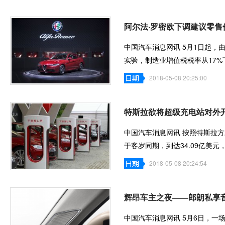
阿尔法·罗密欧下调建议零售价
中国汽车消息网讯 5月1日起
实验，制造业增值税税率从17%
验，将直接影响
2018-05-08 20:25:00
特斯拉欲将超级充电站对外开
中国汽车消息网讯 按照特斯拉方
于客岁同期，到达34.09亿美元
些翻倍吃亏。
2018-05-08 20:24:54
辉昂车主之夜——郎朗私享
中国汽车消息网讯 5月6日，