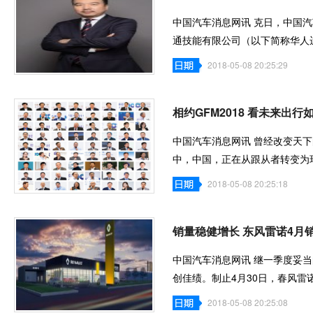
中国汽车消息网讯 克日，中国
通技能有限公司（以下简称华人
加盟华人
2018-05-08 20:25:29
相约GFM2018 看未来出行
中国汽车消息网讯 曾经改变天
中，中国，正在从跟从者转变为
中国造车新
2018-05-08 20:25:18
销量稳健增长 东风雷诺4月
中国汽车消息网讯 继一季度妥
创佳绩。制止4月30日，春风雷诺当
款科雷傲销量达
2018-05-08 20:25:08