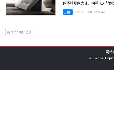
体环球形象大使、钢琴人人郎朗
朗一进场
2018-05-08 20:24:44
共
1
页
10
条记录
网站
2015-2026 Co