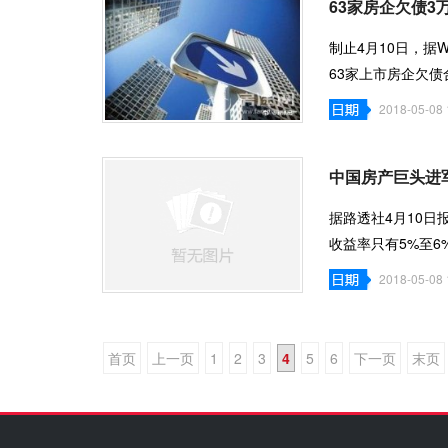
63家房企欠债3
制止4月10日，据
63家上市房企欠债
总资产总计为3.8
2018-05-08 
中国房产巨头进
据路透社4月10
收益率只有5%至
道称，对比之下
2018-05-08 
首页
上一页
1
2
3
4
5
6
下一页
末页