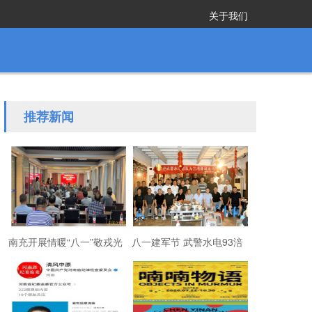
关于我们
推荐新闻
南充开展情暖“八一”敬戎光
八一建军节 武警水电93涪
·拥军助老进社区慰问活动
陵战友欢聚磐石玉寨赓续
军旅初心