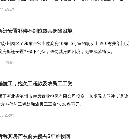
00:48:47
拆迁安置补偿不到位致其身陷困境
市苏州园区至和东路宋庄过渡房10栋15号室的杨女士致函有关部门反
渡房拆迁安置补偿不到位，致使其身陷困境，无奈流落街头。
00:26:51
骗施工，拖欠工程款及农民工工资
属于河北省沧州市住房置业担保有限公司投资，长期无人问津，诱骗
方垫付的工程款和农民工工资1000多万元。
00:25:01
诉称其房产被前夫侵占5年难收回