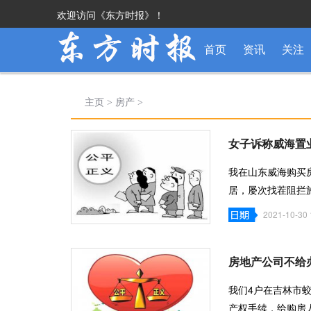
欢迎访问《东方时报》！
首页
资讯
关注
主页
>
房产
>
女子诉称威海置
我在山东威海购买
居，屡次找茬阻拦
法，惩恶扬
2021-10-30 
房地产公司不给
我们4户在吉林市
产权手续，给购房