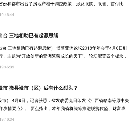
个省份和都市出台了房地产相干调控政策，涉及限购、限售、首付比
19:46:44
出台 三地相助已有起源思绪
台 三地相助已有起源思绪） 博鳌亚洲论坛2018年年会于4月8日到
行，主题为“开放创新的亚洲繁荣成长的天下”。 论坛配置四个板块，
19:46:39
设市 撤县设市（区）后有什么甜头？
设市） 4月9日，记者获悉，省发改委克日印发《江西省赣南等原中央
8年岁情要点》。 要点指出，本年我省将统筹推进脱贫攻坚、财富成
19:46:34