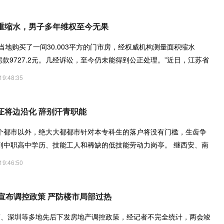
重缩水，男子多年维权至今无果
月在当地购买了一间30.003平方的门市房，经权威机构测量面积缩水
多收房款9727.2元。几经诉讼，至今仍未能得到公正处理。”近日，江苏省
生致
19:48:35
证将边沿化 辞别汗青职能
个都市以外，绝大大都都市针对本专科生的落户将没有门槛，生齿争
到中职高中学历、技能工人和稀缺的低技能劳动力岗亭。 继西安、南
19:46:50
宣布调控政策 严防楼市局部过热
南、深圳等多地先后下发房地产调控政策，经记者不完全统计，两会竣