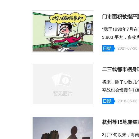
门市面积被指严
“我于1998年7
3.603 平方，
阜宁县的吴中平先
2021-07-30 
二三线都市栖身
将来，除了少数几
夺战也会慢慢伸张
京再次低
2018-05-08 
杭州等15地麋集
3月下旬以来，海