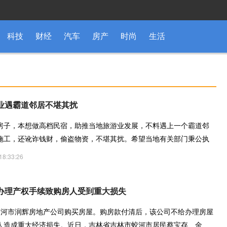
科技
财经
汽车
房产
时尚
生活
业遇霸道邻居不堪其扰
房子，本想做高档民宿，助推当地旅游业发展，不料遇上一个霸道邻
施工，还讹诈钱财，偷盗物资，不堪其扰。希望当地有关部门秉公执
18:33:26
办理产权手续致购房人受到重大损失
蛟河市润辉房地产公司购买房屋。购房款付清后，该公司不给办理房屋
人造成重大经济损失。近日，吉林省吉林市蛟河市居民蔡宝存、金