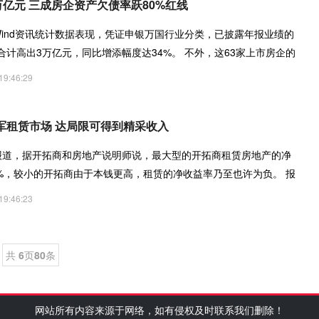
万亿元 三成房企资产欠债率跃80%红线
Wind资讯统计数据表现，凭证申银万国行业分类，已披露年报业绩的
合计高出3万亿元，同比增添幅度达34%。 不外，这63家上市房企的
19:46:29
军租赁市场 达局限可得到精采收入
日报道，据开拓商和房地产说明师说，最大型的开拓商租赁房地产的净
6%，较小的开拓商由于本钱更高，租赁的净收益率乃至也许为负。 报
19:46:23
共
6
页
80
条
网站所有内容来源于网络，如有侵权及时联系我们删除！