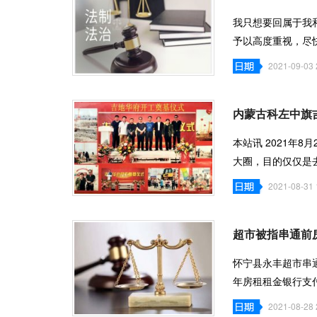
我只想要回属于我
予以高度重视，尽
日，河北省
2021-09-03 
内蒙古科左中旗
本站讯 2021年
大圈，目的仅仅是
徐凤琴介绍，
2021-08-31 
超市被指串通前
怀宁县永丰超市串
年房租租金银行支
的正当权益。
2021-08-28 