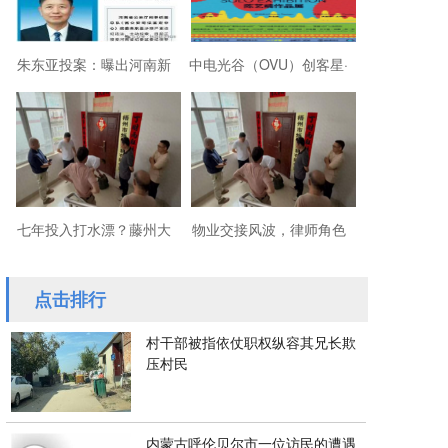
朱东亚投案：曝出河南新
中电光谷（OVU）创客星·
乡顶着35项违法行为“远洋
成都芯谷人工智能OPC社
捕捞”港商
区“芯创社”正
七年投入打水漂？藤州大
物业交接风波，律师角色
厦的锁，到底该谁来换？
引争议
点击排行
村干部被指依仗职权纵容其兄长欺
压村民
内蒙古呼伦贝尔市一位访民的遭遇