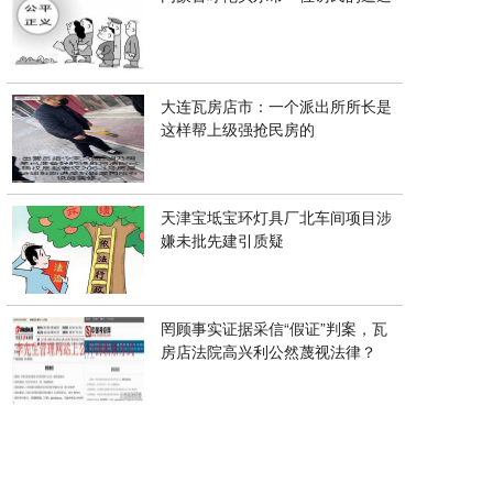
大连瓦房店市：一个派出所所长是
这样帮上级强抢民房的
天津宝坻宝环灯具厂北车间项目涉
嫌未批先建引质疑
罔顾事实证据采信“假证”判案，瓦
房店法院高兴利公然蔑视法律？