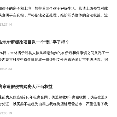
和孩子的房子和土地，想带着两个孩子好好生活。恳请上级领导对此
快查明事实真相，严格依法公正处理，维护弱势群体的合法权益。近
23:27:14
吉地华府棚改项目岂一个“乱”字了得？
8月24日，吉林省伊通县人徐凤琴急匆匆的在伊通和保康镇之间又跑了一
去内蒙古科左中旗住建局取一份证明文件再送给通辽市中级法院。据
16:35:33
房东造假侵害购房人正当权益
通前房东伪造签订6年租房合同，伪造签收6年房租收据，伪造变造6
付凭证，以买卖不破租为由霸占我临街店铺经营超市，严重侵害了我
23:06:19